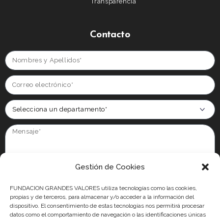
Transparencia
Contacto
Gestión de Cookies
Información básica en protección de datos:
Conforme al RGPD y la
LOPDGDD, FUNDACIÓN GRANDES VALORES tratará los datos facilitados con la
FUNDACION GRANDES VALORES utiliza tecnologías como las cookies,
finalidad de gestionar y atender su solicitud. Para obtener más información
propias y de terceros, para almacenar y/o acceder a la información del
acerca del tratamiento de sus datos y ejercer sus derechos, visite nuestra
dispositivo. El consentimiento de estas tecnologías nos permitirá procesar
politica de privacidad.
datos como el comportamiento de navegación o las identificaciones únicas