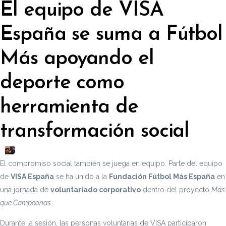
El equipo de VISA
España se suma a Fútbol
Más apoyando el
deporte como
herramienta de
transformación social
El compromiso social también se juega en equipo. Parte del equipo
de
VISA España
se ha unido a la
Fundación Fútbol Más España
en
una jornada de
voluntariado corporativo
dentro del proyecto
Más
que Campeonas.
Durante la sesión, las personas voluntarias de VISA participaron