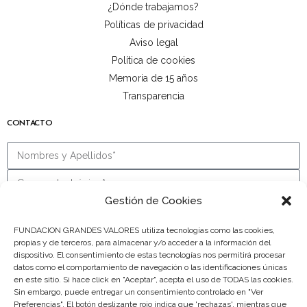
¿Dónde trabajamos?
Políticas de privacidad
Aviso legal
Política de cookies
Memoria de 15 años
Transparencia
CONTACTO
Gestión de Cookies
FUNDACION GRANDES VALORES utiliza tecnologías como las cookies,
propias y de terceros, para almacenar y/o acceder a la información del
dispositivo. El consentimiento de estas tecnologías nos permitirá procesar
datos como el comportamiento de navegación o las identificaciones únicas
en este sitio. Si hace click en "Aceptar", acepta el uso de TODAS las cookies.
Sin embargo, puede entregar un consentimiento controlado en "Ver
Información básica en protección de datos:
Conforme al RGPD y la
Preferencias". El botón deslizante rojo indica que 'rechazas', mientras que