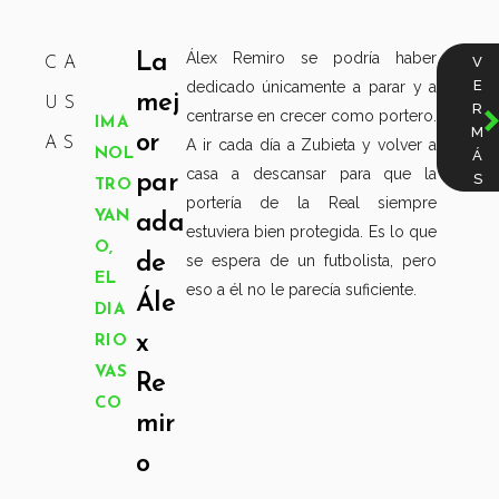
Álex Remiro se podría haber
La
V
CA
E
dedicado únicamente a parar y a
mej
US
R
centrarse en crecer como portero.
IMA
M
or
AS
A ir cada día a Zubieta y volver a
NOL
Á
casa a descansar para que la
par
S
TRO
portería de la Real siempre
YAN
ada
estuviera bien protegida. Es lo que
O,
de
se espera de un futbolista, pero
EL
eso a él no le parecía suficiente.
Ále
DIA
x
RIO
VAS
Re
CO
mir
o