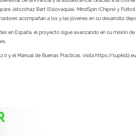
nestar de la infancia y la adolescencia. Gracias a la cofina
páré Játszóház Bart (Eslovaquia), MindSpin (Chipre) y Fútbol 
enadores acompañan a los y las jóvenes en su desarrollo depo
des en España, el proyecto sigue avanzando en su misión de c
es.
.0 y el Manual de Buenas Prácticas, visita
https://supkid2.
R