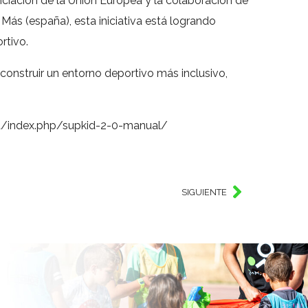
nciación de la Unión Europea y la colaboración de
Más (españa), esta iniciativa está logrando
rtivo.
onstruir un entorno deportivo más inclusivo,
eu/index.php/supkid-2-0-manual/
SIGUIENTE