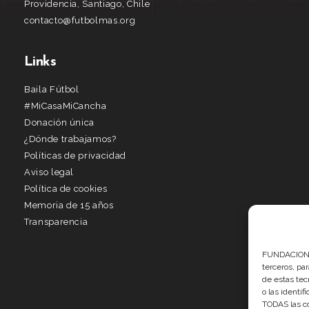
Providencia, Santiago, Chile
contacto@futbolmas.org
Links
Baila Fútbol
#MiCasaMiCancha
Donación única
¿Dónde trabajamos?
Políticas de privacidad
Aviso legal
Política de cookies
Memoria de 15 años
Transparencia
FUNDACION G
terceros, pa
de estas tec
o las identif
TODAS las co