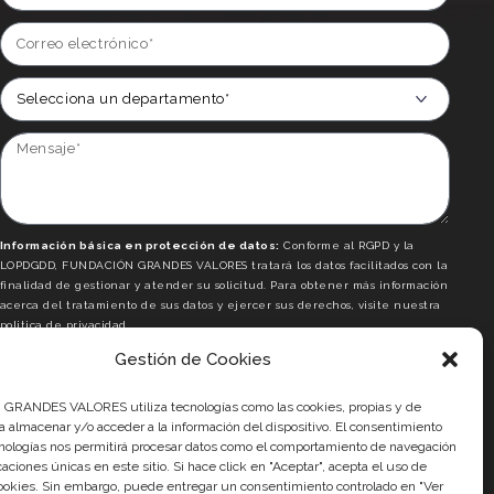
Información básica en protección de datos:
Conforme al RGPD y la
LOPDGDD, FUNDACIÓN GRANDES VALORES tratará los datos facilitados con la
finalidad de gestionar y atender su solicitud. Para obtener más información
acerca del tratamiento de sus datos y ejercer sus derechos, visite nuestra
politica de privacidad.
Gestión de Cookies
He leído y acepto la
política de privacidad
Acepto recibir comunicaciones de Asociación Fútbol Más
RANDES VALORES utiliza tecnologías como las cookies, propias y de
ra almacenar y/o acceder a la información del dispositivo. El consentimiento
nologías nos permitirá procesar datos como el comportamiento de navegación
ENVIAR
icaciones únicas en este sitio. Si hace click en "Aceptar", acepta el uso de
okies. Sin embargo, puede entregar un consentimiento controlado en "Ver