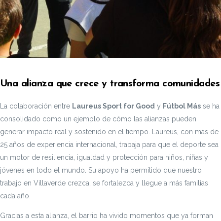
Una alianza que crece y transforma comunidades
La colaboración entre
Laureus Sport for Good
y
Fútbol Más
se ha
consolidado como un ejemplo de cómo las alianzas pueden
generar impacto real y sostenido en el tiempo. Laureus, con más de
25 años de experiencia internacional, trabaja para que el deporte sea
un motor de resiliencia, igualdad y protección para niños, niñas y
jóvenes en todo el mundo. Su apoyo ha permitido que nuestro
trabajo en Villaverde crezca, se fortalezca y llegue a más familias
cada año.
Gracias a esta alianza, el barrio ha vivido momentos que ya forman