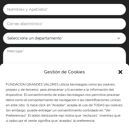
Gestión de Cookies
Información básica en protección de datos:
Conforme al RGPD y la
LOPDGDD, FUNDACIÓN GRANDES VALORES tratará los datos facilitados con la
FUNDACION GRANDES VALORES utiliza tecnologías como las cookies,
finalidad de gestionar y atender su solicitud. Para obtener más información
propias y de terceros, para almacenar y/o acceder a la información del
acerca del tratamiento de sus datos y ejercer sus derechos, visite nuestra
dispositivo. El consentimiento de estas tecnologías nos permitirá procesar
politica de privacidad.
datos como el comportamiento de navegación o las identificaciones únicas
en este sitio. Si hace click en "Aceptar", acepta el uso de TODAS las cookies.
He leído y acepto la
política de privacidad
Sin embargo, puede entregar un consentimiento controlado en "Ver
Preferencias". El botón deslizante rojo indica que 'rechazas', mientras que
Acepto recibir comunicaciones de Asociación Fútbol Más
si optas por el verde significa que 'aceptas' la preferencia.