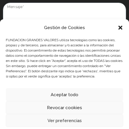
Gestión de Cookies
Información básica en protección de datos:
Conforme al RGPD y la
LOPDGDD, FUNDACIÓN GRANDES VALORES tratará los datos facilitados con la
FUNDACION GRANDES VALORES utiliza tecnologías como las cookies,
finalidad de gestionar y atender su solicitud. Para obtener más información
propias y de terceros, para almacenar y/o acceder a la información del
acerca del tratamiento de sus datos y ejercer sus derechos, visite nuestra
dispositivo. El consentimiento de estas tecnologías nos permitirá procesar
politica de privacidad.
datos como el comportamiento de navegación o las identificaciones únicas
en este sitio. Si hace click en "Aceptar", acepta el uso de TODAS las cookies.
He leído y acepto la
política de privacidad
Sin embargo, puede entregar un consentimiento controlado en "Ver
Preferencias". El botón deslizante rojo indica que 'rechazas', mientras que
Acepto recibir comunicaciones de Asociación Fútbol Más
si optas por el verde significa que 'aceptas' la preferencia.
ENVIAR
Aceptar todo
Revocar cookies
Ver preferencias
COPYRIGHT 2024 © DESARROLLADO POR ESAONDA